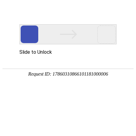
首页
钓鱼技巧
饵料配方
野钓选择
黑坑挑选
首页
>
黑坑挑选
>
黑坑钓鱼饵料多少克为好（黑坑钓鱼用多大鱼钩）
黑坑钓鱼饵料多少克为好（黑坑钓鱼用多
大鱼钩）
黑坑挑选
2026-06-02 00:23:10
钓友分享
1
告诉你去黑坑钓鱼正钓和偷驴一般开
多少饵
料
最合适
钓黑坑鲤鱼饵料
的最佳搭配方法需根据鱼情（生口/滑口、放
鱼量、正钓/偷驴）灵活调整，具体方案如下：黑坑正钓生口