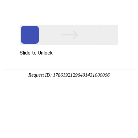
首页
钓鱼技巧
饵料配方
野钓选择
黑坑挑选
首页
>
饵料配方
所有文章
钓鱼秘籍，如何选择老鼠饵料让鱼儿上钩？_老鼠饵料放什么
在钓鱼这个看似简单的活动中，饵料的挑选和使
用无疑是至关重要的环节，尤其对于喜欢挑战的
老鼠饵料爱好者来说，如何选择一款能够有效吸
饵料配方
2026-06-02
阅读 0
钓友分
引老鼠并让它们上钩的饵料，更是需要一些技巧
和策略，就让我这位钓鱼自媒体博主带你一起探
商品饵料怎么做拉饵（商品饵怎么钓鱼）
索老鼠饵料的奥秘。一、了解老鼠的天敌老鼠作
为捕食者的天敌，对某些特定的气味会有强烈的
怎样做好拉饵做好拉饵需掌握工具准备、饵水比
反应，在制作老鼠饵料时，我们可以考虑利用这
确定、静置吸水、打揉饵料等关键步骤，具体方
些天敌的气味来驱赶或迷惑老鼠，可以将新鲜的
法如下：准备工具需配备量杯和饵料盆。量杯用
饵料配方
2026-06-02
阅读 0
钓友分
鸡粪、狗屎或者猫尿混合在饵料中，这些气味对
于精确量取饵料与水的比例，避免因比例偏差影