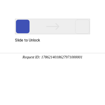
野钓选择
黑坑挑选
怎么说？揭秘专业钓鱼装备新宠！ 钓鱼 英文怎么说
深处，隐藏着无数诱人的鱼群，它们时而穿梭于珊瑚礁的缝隙，时而跃出水面
于钓鱼爱好者来说，这无疑是一种无法抗拒的诱惑，而在这场与自然的亲密接
鱼炮成为了他们不可或缺的得力助手。钓鱼炮究竟是什么呢？钓鱼炮并非我们
炮，而是一种专门用于钓鱼的高科技装备，它集成了多种先进技术，旨在提高
26-06-02
阅读 0
钓友分享
。让我们来聊聊钓鱼炮的工作原理，钓鱼炮通常采用高压水流冲击鱼群，使它
钓鱼（方舟如何调钓鱼模式）
一般需要一根鱼竿+树脂or水蛭血首先需要一张椅子，面朝水潭或河流或海洋等
椅子上可以使用鱼竿，左键抛出鱼竿。鱼咬钩时屏幕上方会出现很大的英文短
ss后边随机出现QWEASDZXC这几个字母的其中一个，比如PressQ就是叫你按
每照提示按一次正确的按键又会再随机出现一个字母，如此反复。在方舟游戏
26-06-02
阅读 1
钓友分享